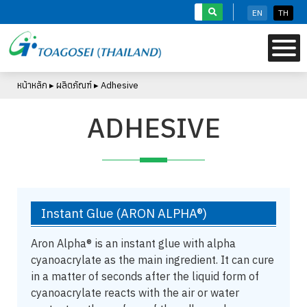
S
EN
TH
k
i
p
t
หน้าหลัก
▸
ผลิตภัณฑ์
▸
Adhesive
o
m
ADHESIVE
a
i
n
c
o
n
Instant Glue
(ARON ALPHA®)
t
e
Aron Alpha® is an instant glue with alpha
n
cyanoacrylate as the main ingredient. It can cure
t
in a matter of seconds after the liquid form of
cyanoacrylate reacts with the air or water