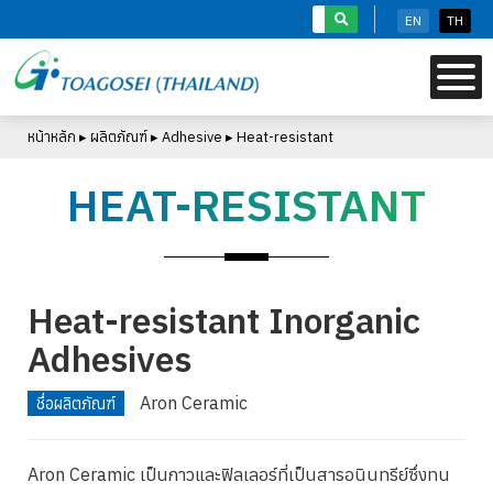
S
EN
TH
k
i
p
t
หน้าหลัก
▸
ผลิตภัณฑ์
▸
Adhesive
▸
Heat-resistant
o
m
HEAT-RESISTANT
a
i
n
c
o
Heat-resistant Inorganic
n
Adhesives
t
e
Aron Ceramic
ชื่อผลิตภัณฑ์
n
t
Aron Ceramic เป็นกาวและฟิลเลอร์ที่เป็นสารอนินทรีย์ซึ่งทน