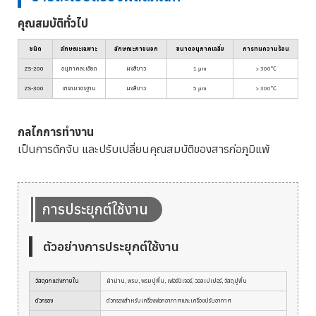
คุณสมบัติทั่วไป
ชนิด
ลักษณะเฉพาะ
ลักษณะภายนอก
ขนาดอนุภาคเฉลี่ย
การทนความร้อน
ZS-200
อนุภาคละเอียด
ผงสีขาว
1 μm
> 300℃
ZS-300
เกรดมาตรฐาน
ผงสีขาว
5 μm
> 300℃
กลไกการทำงาน
เป็นการดักจับ และปรับเปลี่ยนคุณสมบัติของสารก่อภูมิแพ้
การประยุกต์ใช้งาน
ตัวอย่างการประยุกต์ใช้งาน
วัสดุตกแต่งภายใน
ผ้าม่าน, พรม, พรมปูพื้น, เฟอร์นิเจอร์, วอลเปเปอร์, วัสดุปูพื้น
ตัวกรอง
ตัวกรองสำหรับเครื่องฟอกอากาศและเครื่องปรับอากาศ