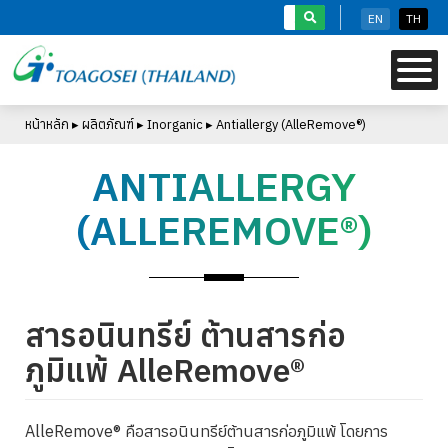
S
EN
TH
k
i
p
t
หน้าหลัก
▸
ผลิตภัณฑ์
▸
Inorganic
▸
Antiallergy (AlleRemove®)
o
m
ANTIALLERGY
a
i
(ALLEREMOVE®)
n
c
o
n
t
สารอนินทรีย์ ต้านสารก่อ
e
ภูมิแพ้ AlleRemove®
n
t
AlleRemove® คือสารอนินทรีย์ต้านสารก่อภูมิแพ้ โดยการ