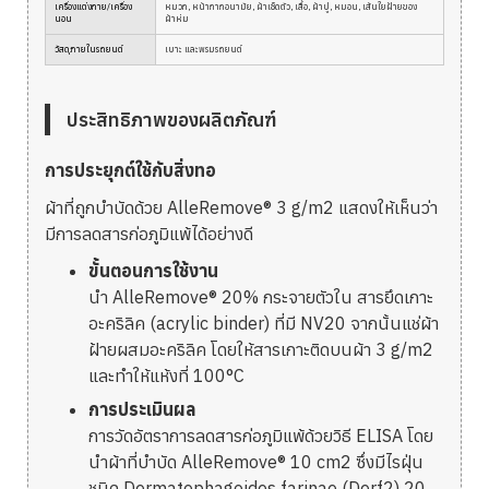
เครื่องแต่งกาย/เครื่อง
หมวก, หน้ากากอนามัย, ผ้าเช็ดตัว, เสื้อ, ผ้าปู, หมอน, เส้นใยฝ้ายของ
นอน
ผ้าห่ม
วัสดุภายในรถยนต์
เบาะ และพรมรถยนต์
ประสิทธิภาพของผลิตภัณฑ์
การประยุกต์ใช้กับสิ่งทอ
ผ้าที่ถูกบำบัดด้วย AlleRemove® 3 g/m2 แสดงให้เห็นว่า
มีการลดสารก่อภูมิแพ้ได้อย่างดี
ขั้นตอนการใช้งาน
นำ AlleRemove® 20% กระจายตัวใน สารยึดเกาะ
อะคริลิค (acrylic binder) ที่มี NV20 จากนั้นแช่ผ้า
ฝ้ายผสมอะคริลิค โดยให้สารเกาะติดบนผ้า 3 g/m2
และทำให้แห้งที่ 100°C
การประเมินผล
การวัดอัตราการลดสารก่อภูมิแพ้ด้วยวิธี ELISA โดย
นำผ้าที่บำบัด AlleRemove® 10 cm2 ซึ่งมีไรฝุ่น
ชนิด Dermatophagoides farinae (Derf2) 20